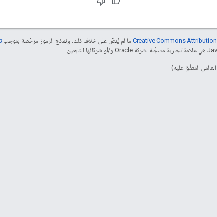
ما لم يُنصّ على خلاف ذلك، ونماذج الرموز مرخّصة بموجب
تر