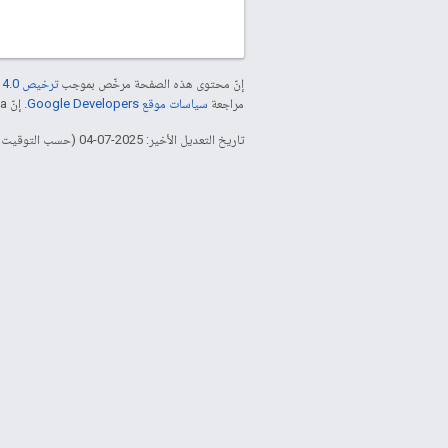
إنّ محتوى هذه الصفحة مرخّص بموجب
ترخيص Creative Commons Attribution 4.0‏
مراجعة
سياسات موقع Google Developers‏
. إنّ Java هي علامة تجارية مسجَّلة لشركة Oracle و/أو شركائها التابعين.
تاريخ التعديل الأخير: 2025-07-04 (حسب التوقيت العالمي المتفَّق عليه)