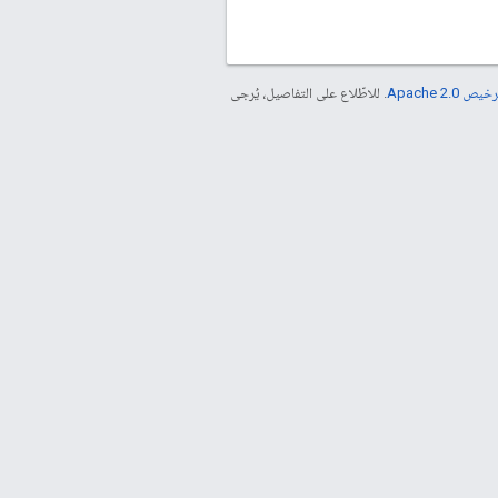
خيص Apache 2.0‏
. للاطّلاع على التفاصيل، يُرجى