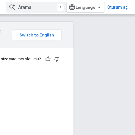
/
Oturum aç
.
 size yardımcı oldu mu?