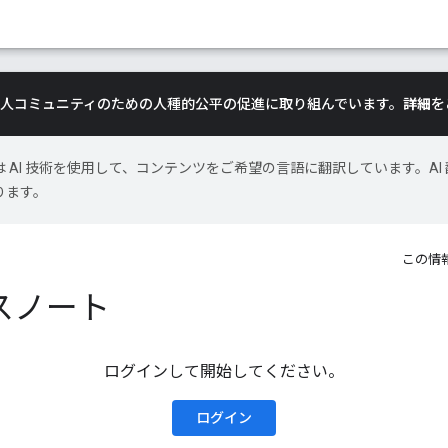
は、黒人コミュニティのための人種的公平の促進に取り組んでいます。
詳細
を
le は AI 技術を使用して、コンテンツをご希望の言語に翻訳しています。AI 
ります。
この情
ースノート
ログインして開始してください。
ログイン