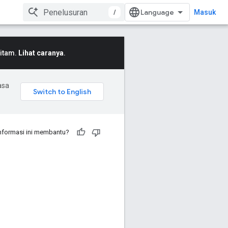
/
Masuk
Hitam.
Lihat caranya
.
asa
nformasi ini membantu?