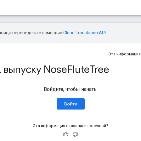
аница переведена с помощью
Cloud Translation API
.
Эта информация
 выпуску Nose
Flute
Tree
Войдите, чтобы начать.
Войти
Эта информация оказалась полезной?