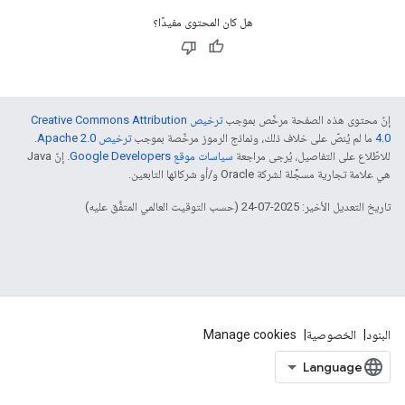
هل كان المحتوى مفيدًا؟
إنّ محتوى هذه الصفحة مرخّص بموجب
ترخيص Creative Commons Attribution
4.0‏
ما لم يُنصّ على خلاف ذلك، ونماذج الرموز مرخّصة بموجب
ترخيص Apache 2.0‏
.
للاطّلاع على التفاصيل، يُرجى مراجعة
سياسات موقع Google Developers‏
. إنّ Java
هي علامة تجارية مسجَّلة لشركة Oracle و/أو شركائها التابعين.
تاريخ التعديل الأخير: 2025-07-24 (حسب التوقيت العالمي المتفَّق عليه)
البنود
الخصوصية
Manage cookies