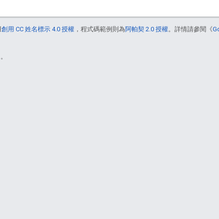
用
創用 CC 姓名標示 4.0 授權
，程式碼範例則為
阿帕契 2.0 授權
。詳情請參閱《
G
)。