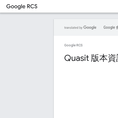
Goog
Google RCS
Quasit 版本