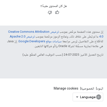
هل كان المحتوى مفيدًا؟
إنّ محتوى هذه الصفحة مرخّص بموجب
ترخيص Creative Commons Attribution
4.0‏
ما لم يُنصّ على خلاف ذلك، ونماذج الرموز مرخّصة بموجب
ترخيص Apache 2.0‏
.
للاطّلاع على التفاصيل، يُرجى مراجعة
سياسات موقع Google Developers‏
. إنّ Java
هي علامة تجارية مسجَّلة لشركة Oracle و/أو شركائها التابعين.
تاريخ التعديل الأخير: 2025-07-24 (حسب التوقيت العالمي المتفَّق عليه)
البنود
الخصوصية
Manage cookies