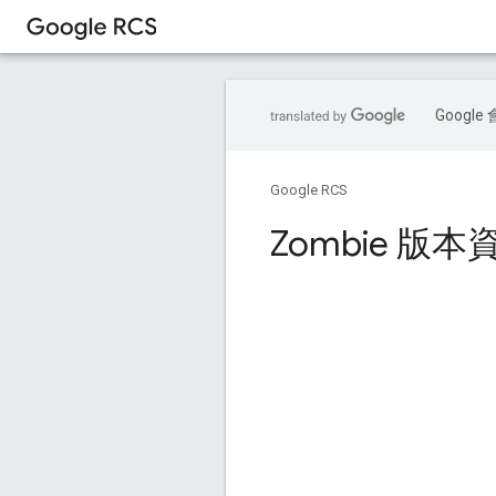
Goog
Google RCS
Zombie 版本