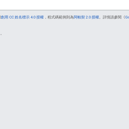
用
創用 CC 姓名標示 4.0 授權
，程式碼範例則為
阿帕契 2.0 授權
。詳情請參閱《
G
)。